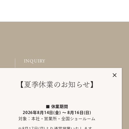
INQUIRY
ム
お問い合わせ
ム
FAQ
【夏季休業のお知らせ】
ーム
ム
■ 休業期間
2026年8月14日(金) ～ 8月16日(日)
ム
対象：本社・営業所・全国ショールーム
ム
※8月17日(月)より通常営業いたします。